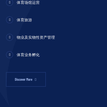
体育场馆运营
体育旅游
物业及实物性资产管理
体育业务孵化
Discover More