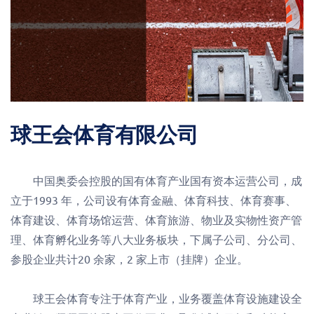
球王会体育有限公司
中国奥委会控股的国有体育产业国有资本运营公司，成
立于1993 年，公司设有体育金融、体育科技、体育赛事、
体育建设、体育场馆运营、体育旅游、物业及实物性资产管
理、体育孵化业务等八大业务板块，下属子公司、分公司、
参股企业共计20 余家，2 家上市（挂牌）企业。
球王会体育专注于体育产业，业务覆盖体育设施建设全