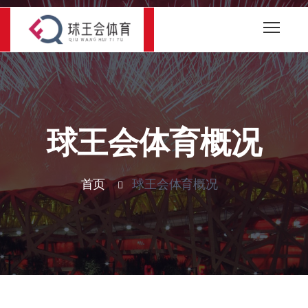
球王会体育概况
首页
球王会体育概况