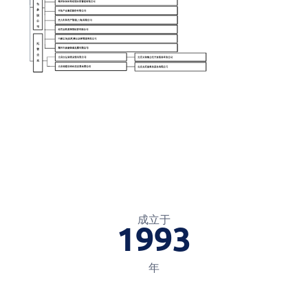
成立于
1993
年